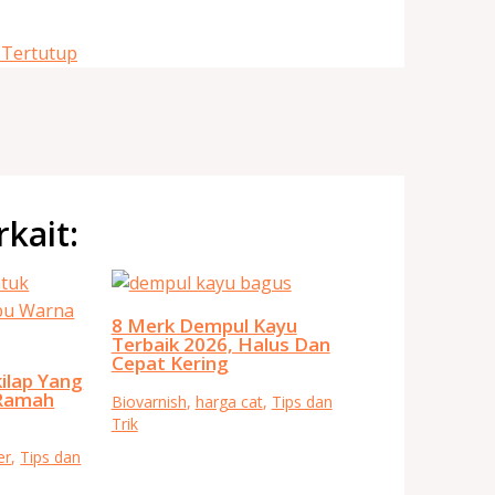
 Tertutup
rkait:
8 Merk Dempul Kayu
Terbaik 2026, Halus Dan
Cepat Kering
ilap Yang
Ramah
Biovarnish
,
harga cat
,
Tips dan
Trik
er
,
Tips dan