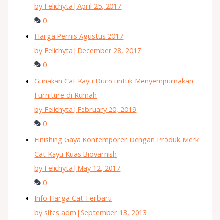
by Felichyta
|
April 25, 2017
0
Harga Pernis Agustus 2017
by Felichyta
|
December 28, 2017
0
Gunakan Cat Kayu Duco untuk Menyempurnakan
Furniture di Rumah
by Felichyta
|
February 20, 2019
0
Finishing Gaya Kontemporer Dengan Produk Merk
Cat Kayu Kuas Biovarnish
by Felichyta
|
May 12, 2017
0
Info Harga Cat Terbaru
by sites adm
|
September 13, 2013