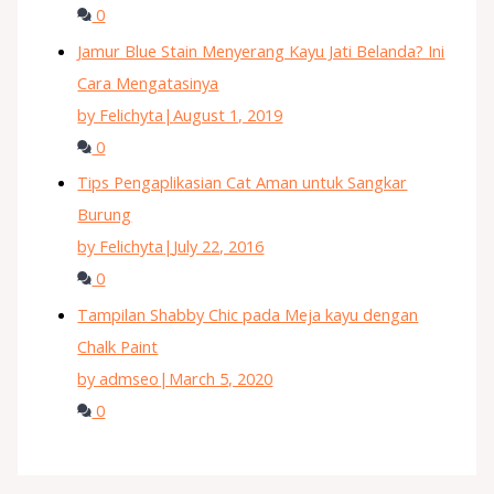
0
Jamur Blue Stain Menyerang Kayu Jati Belanda? Ini
Cara Mengatasinya
by Felichyta
|
August 1, 2019
0
Tips Pengaplikasian Cat Aman untuk Sangkar
Burung
by Felichyta
|
July 22, 2016
0
Tampilan Shabby Chic pada Meja kayu dengan
Chalk Paint
by admseo
|
March 5, 2020
0