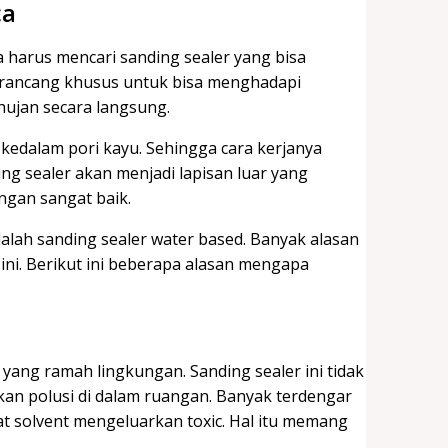
ca
 harus mencari sanding sealer yang bisa
dirancang khusus untuk bisa menghadapi
ujan secara langsung.
kedalam pori kayu. Sehingga cara kerjanya
ng sealer akan menjadi lapisan luar yang
gan sangat baik.
alah sanding sealer water based. Banyak alasan
ini. Berikut ini beberapa alasan mengapa
yang ramah lingkungan. Sanding sealer ini tidak
an polusi di dalam ruangan. Banyak terdengar
cat solvent mengeluarkan toxic. Hal itu memang