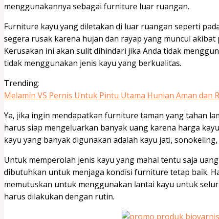
menggunakannya sebagai furniture luar ruangan.
Furniture kayu yang diletakan di luar ruangan seperti p
segera rusak karena hujan dan rayap yang muncul akibat
Kerusakan ini akan sulit dihindari jika Anda tidak mengg
tidak menggunakan jenis kayu yang berkualitas.
Trending:
Melamin VS Pernis Untuk Pintu Utama Hunian Aman dan
Ya, jika ingin mendapatkan furniture taman yang tahan 
harus siap mengeluarkan banyak uang karena harga kayu y
kayu yang banyak digunakan adalah kayu jati, sonokeling,
Untuk memperolah jenis kayu yang mahal tentu saja uang 
dibutuhkan untuk menjaga kondisi furniture tetap baik. Ha
memutuskan untuk menggunakan lantai kayu untuk selur
harus dilakukan dengan rutin.