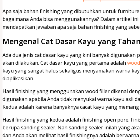
Apa saja bahan finishing yang dibutuhkan untuk furniture
bagaimana Anda bisa menggunakannya? Dalam artikel ini
mendapatkan jawaban apa saja bahan finishing yang sebe
Mengenal Cat Dasar Kayu yang Taha
Ada dua jenis cat dasar kayu yang kini banyak digunakan p
akan dilakukan. Cat dasar kayu yang pertama adalah
wood 
kayu yang sangat halus sekaligus menyamakan warna kay
diaplikasikan.
Hasil finishing yang menggunakan wood filler dikenal denga
digunakan apabila Anda tidak menyukai warna kayu asli d
Kedua adalah karena banyaknya cacat kayu yang memang h
Hasil finishing yang kedua adalah finishing open pore. F
berupa sanding sealer. Nah sanding sealer inilah yang a
dan Anda akan melihat hasil finishingnya adalah berwarna 