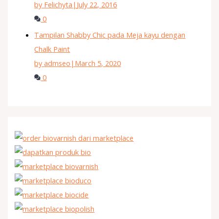
by Felichyta
|
July 22, 2016
0
Tampilan Shabby Chic pada Meja kayu dengan
Chalk Paint
by admseo
|
March 5, 2020
0