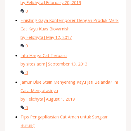
by Felichyta
|
February 20, 2019
0
Finishing Gaya Kontemporer Dengan Produk Merk
Cat Kayu Kuas Biovarnish
by Felichyta
|
May 12, 2017
0
Info Harga Cat Terbaru
by sites adm
|
September 13, 2013
0
Jamur Blue Stain Menyerang Kayu Jati Belanda? Ini
Cara Mengatasinya
by Felichyta
|
August 1, 2019
0
Tips Pengaplikasian Cat Aman untuk Sangkar
Burung