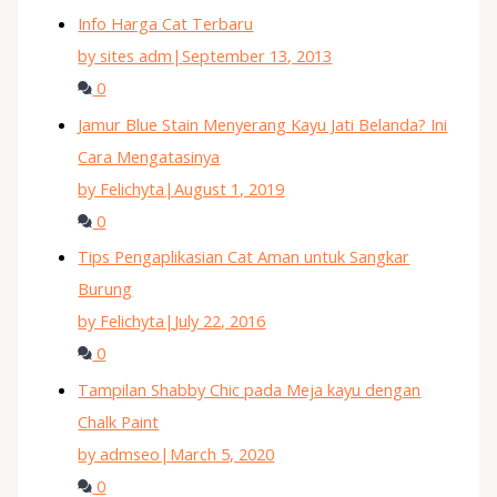
Info Harga Cat Terbaru
by sites adm
|
September 13, 2013
0
Jamur Blue Stain Menyerang Kayu Jati Belanda? Ini
Cara Mengatasinya
by Felichyta
|
August 1, 2019
0
Tips Pengaplikasian Cat Aman untuk Sangkar
Burung
by Felichyta
|
July 22, 2016
0
Tampilan Shabby Chic pada Meja kayu dengan
Chalk Paint
by admseo
|
March 5, 2020
0