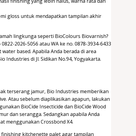
sil finishing yang lebih halus, warna rata dan
emi gloss untuk mendapatkan tampilan akhir
mah lingkunga seperti BioColours Biovarnish?
e no 0822-2026-5056 atau WA ke no. 0878-3934-6433
 water based. Apabila Anda berada di area
Industries di Jl. Sidikan No.94, Yogyakarta.
dak terserang jamur, Bio Industries memberikan
ve. Atau sebelum diaplikasikan apapun, lakukan
unakan BioCide Insecticide dan BioCide Wood
mur dan serangga. Sedangkan apabila Anda
apat menggunakan Crossbond X4.
inishing kitchenette palet agar tampilan