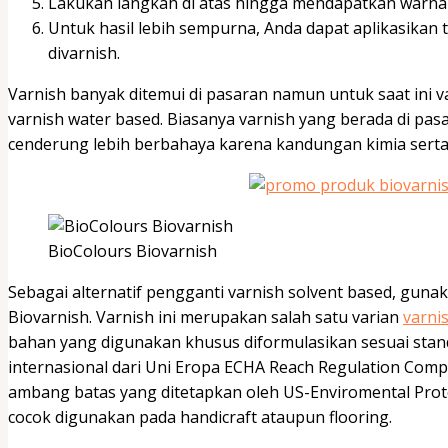
Lakukan langkah di atas hingga mendapatkan warna
Untuk hasil lebih sempurna, Anda dapat aplikasikan
divarnish.
Varnish banyak ditemui di pasaran namun untuk saat ini v
varnish water based. Biasanya varnish yang berada di pa
cenderung lebih berbahaya karena kandungan kimia serta
BioColours Biovarnish
Sebagai alternatif pengganti varnish solvent based, guna
Biovarnish. Varnish ini merupakan salah satu varian
varni
bahan yang digunakan khusus diformulasikan sesuai sta
internasional dari Uni Eropa ECHA Reach Regulation Com
ambang batas yang ditetapkan oleh US-Enviromental Prote
cocok digunakan pada handicraft ataupun flooring.