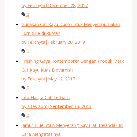
by Felichyta
|
December 28, 2017
0
Gunakan Cat Kayu Duco untuk Menyempurnakan
Furniture di Rumah
by Felichyta
|
February 20, 2019
0
Finishing Gaya Kontemporer Dengan Produk Merk
Cat Kayu Kuas Biovarnish
by Felichyta
|
May 12, 2017
0
Info Harga Cat Terbaru
by sites adm
|
September 13, 2013
0
Jamur Blue Stain Menyerang Kayu Jati Belanda? Ini
Cara Mengatasinya