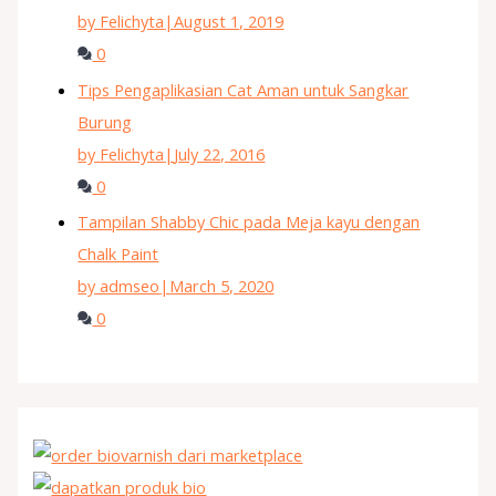
by Felichyta
|
August 1, 2019
0
Tips Pengaplikasian Cat Aman untuk Sangkar
Burung
by Felichyta
|
July 22, 2016
0
Tampilan Shabby Chic pada Meja kayu dengan
Chalk Paint
by admseo
|
March 5, 2020
0