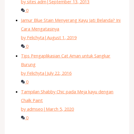
by sites adm
|
September 13, 2013
0
Jamur Blue Stain Menyerang Kayu Jati Belanda? Ini
Cara Mengatasinya
by Felichyta
|
August 1, 2019
0
Tips Pengaplikasian Cat Aman untuk Sangkar
Burung
by Felichyta
|
July 22, 2016
0
Tampilan Shabby Chic pada Meja kayu dengan
Chalk Paint
by admseo
|
March 5, 2020
0