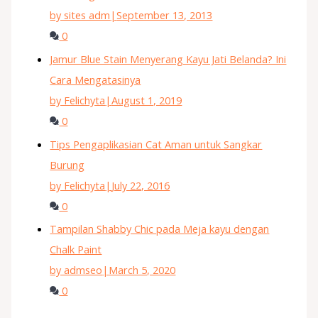
by sites adm
|
September 13, 2013
0
Jamur Blue Stain Menyerang Kayu Jati Belanda? Ini
Cara Mengatasinya
by Felichyta
|
August 1, 2019
0
Tips Pengaplikasian Cat Aman untuk Sangkar
Burung
by Felichyta
|
July 22, 2016
0
Tampilan Shabby Chic pada Meja kayu dengan
Chalk Paint
by admseo
|
March 5, 2020
0