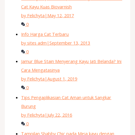
Cat Kayu Kuas Biovarnish
by Felichyta
|
May 12, 2017
0
Info Harga Cat Terbaru
by sites adm
|
September 13, 2013
0
Jamur Blue Stain Menyerang Kayu Jati Belanda? Ini
Cara Mengatasinya
by Felichyta
|
August 1, 2019
0
Tips Pengaplikasian Cat Aman untuk Sangkar
Burung
by Felichyta
|
July 22, 2016
0
Tampilan Shabby Chic pada Meja kayu dengan