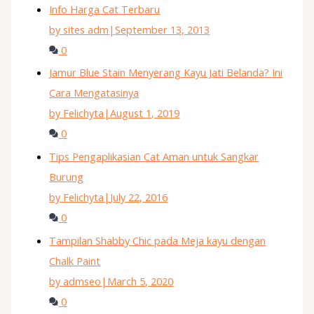
Info Harga Cat Terbaru
by sites adm
|
September 13, 2013
0
Jamur Blue Stain Menyerang Kayu Jati Belanda? Ini
Cara Mengatasinya
by Felichyta
|
August 1, 2019
0
Tips Pengaplikasian Cat Aman untuk Sangkar
Burung
by Felichyta
|
July 22, 2016
0
Tampilan Shabby Chic pada Meja kayu dengan
Chalk Paint
by admseo
|
March 5, 2020
0