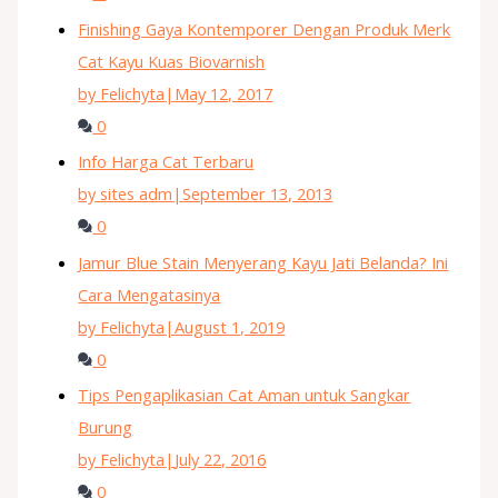
Finishing Gaya Kontemporer Dengan Produk Merk
Cat Kayu Kuas Biovarnish
by Felichyta
|
May 12, 2017
0
Info Harga Cat Terbaru
by sites adm
|
September 13, 2013
0
Jamur Blue Stain Menyerang Kayu Jati Belanda? Ini
Cara Mengatasinya
by Felichyta
|
August 1, 2019
0
Tips Pengaplikasian Cat Aman untuk Sangkar
Burung
by Felichyta
|
July 22, 2016
0