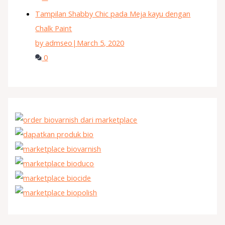
Tampilan Shabby Chic pada Meja kayu dengan
Chalk Paint
by admseo
|
March 5, 2020
0