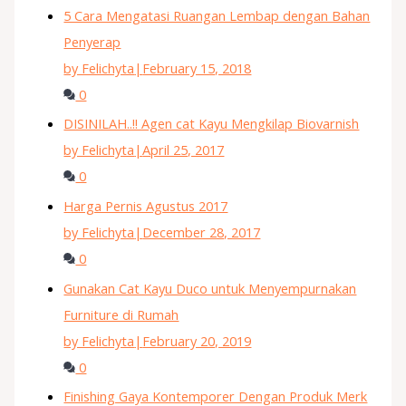
5 Cara Mengatasi Ruangan Lembap dengan Bahan
Penyerap
by Felichyta
|
February 15, 2018
0
DISINILAH..!! Agen cat Kayu Mengkilap Biovarnish
by Felichyta
|
April 25, 2017
0
Harga Pernis Agustus 2017
by Felichyta
|
December 28, 2017
0
Gunakan Cat Kayu Duco untuk Menyempurnakan
Furniture di Rumah
by Felichyta
|
February 20, 2019
0
Finishing Gaya Kontemporer Dengan Produk Merk