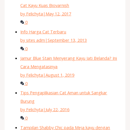
Cat Kayu Kuas Biovarnish
by Felichyta
|
May 12, 2017
0
Info Harga Cat Terbaru
by sites adm
|
September 13, 2013
0
Jamur Blue Stain Menyerang Kayu Jati Belanda? Ini
Cara Mengatasinya
by Felichyta
|
August 1, 2019
0
Tips Pengaplikasian Cat Aman untuk Sangkar
Burung
by Felichyta
|
July 22, 2016
0
Tampilan Shabby Chic pada Meja kayu dengan