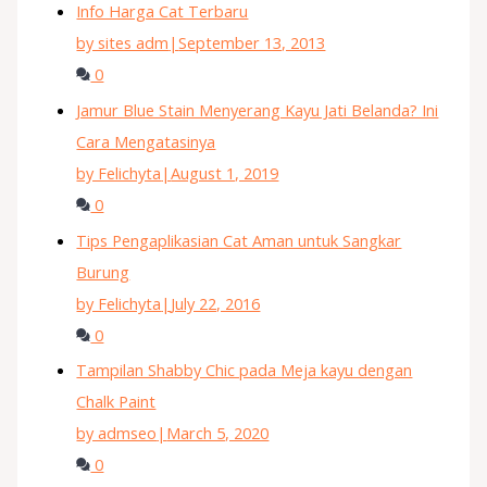
Info Harga Cat Terbaru
by sites adm
|
September 13, 2013
0
Jamur Blue Stain Menyerang Kayu Jati Belanda? Ini
Cara Mengatasinya
by Felichyta
|
August 1, 2019
0
Tips Pengaplikasian Cat Aman untuk Sangkar
Burung
by Felichyta
|
July 22, 2016
0
Tampilan Shabby Chic pada Meja kayu dengan
Chalk Paint
by admseo
|
March 5, 2020
0