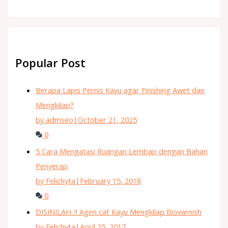
Popular Post
Berapa Lapis Pernis Kayu agar Finishing Awet dan
Mengkilap?
by admseo
|
October 21, 2025
0
5 Cara Mengatasi Ruangan Lembap dengan Bahan
Penyerap
by Felichyta
|
February 15, 2018
0
DISINILAH..!! Agen cat Kayu Mengkilap Biovarnish
by Felichyta
|
April 25, 2017