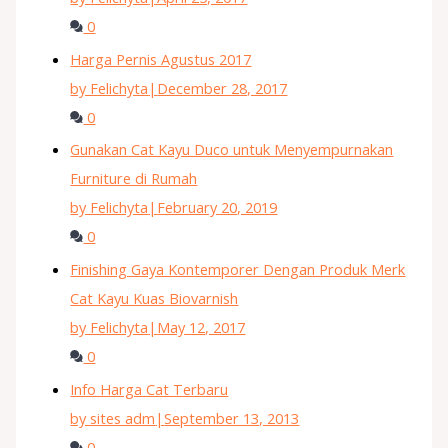
0
Harga Pernis Agustus 2017
by Felichyta
|
December 28, 2017
0
Gunakan Cat Kayu Duco untuk Menyempurnakan
Furniture di Rumah
by Felichyta
|
February 20, 2019
0
Finishing Gaya Kontemporer Dengan Produk Merk
Cat Kayu Kuas Biovarnish
by Felichyta
|
May 12, 2017
0
Info Harga Cat Terbaru
by sites adm
|
September 13, 2013
0