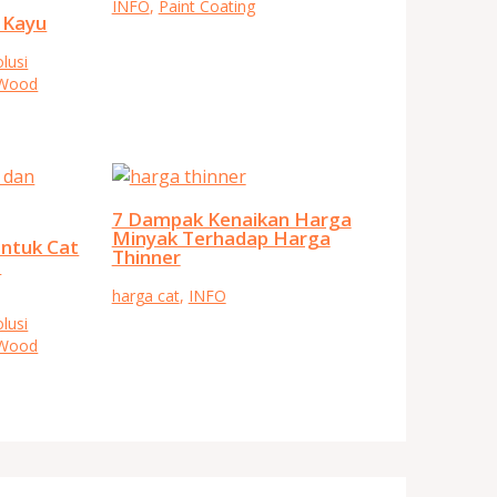
INFO
,
Paint Coating
 Kayu
lusi
 Wood
7 Dampak Kenaikan Harga
Minyak Terhadap Harga
Untuk Cat
Thinner
a
harga cat
,
INFO
lusi
 Wood