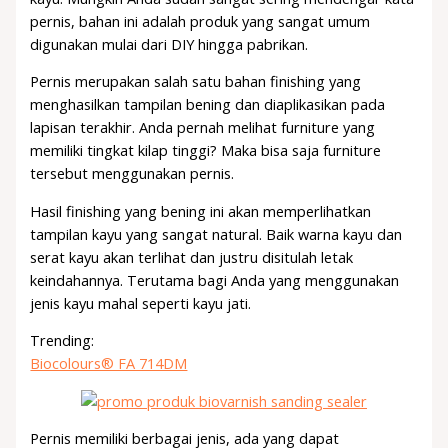
pernis, bahan ini adalah produk yang sangat umum
digunakan mulai dari DIY hingga pabrikan.
Pernis merupakan salah satu bahan finishing yang
menghasilkan tampilan bening dan diaplikasikan pada
lapisan terakhir. Anda pernah melihat furniture yang
memiliki tingkat kilap tinggi? Maka bisa saja furniture
tersebut menggunakan pernis.
Hasil finishing yang bening ini akan memperlihatkan
tampilan kayu yang sangat natural. Baik warna kayu dan
serat kayu akan terlihat dan justru disitulah letak
keindahannya. Terutama bagi Anda yang menggunakan
jenis kayu mahal seperti kayu jati.
Trending:
Biocolours® FA 714DM
Pernis memiliki berbagai jenis, ada yang dapat