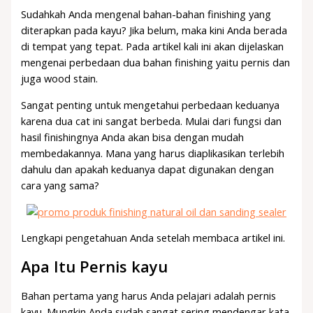
Sudahkah Anda mengenal bahan-bahan finishing yang
diterapkan pada kayu? Jika belum, maka kini Anda berada
di tempat yang tepat. Pada artikel kali ini akan dijelaskan
mengenai perbedaan dua bahan finishing yaitu pernis dan
juga wood stain.
Sangat penting untuk mengetahui perbedaan keduanya
karena dua cat ini sangat berbeda. Mulai dari fungsi dan
hasil finishingnya Anda akan bisa dengan mudah
membedakannya. Mana yang harus diaplikasikan terlebih
dahulu dan apakah keduanya dapat digunakan dengan
cara yang sama?
Lengkapi pengetahuan Anda setelah membaca artikel ini.
Apa Itu Pernis kayu
Bahan pertama yang harus Anda pelajari adalah pernis
kayu. Mungkin Anda sudah sangat sering mendengar kata