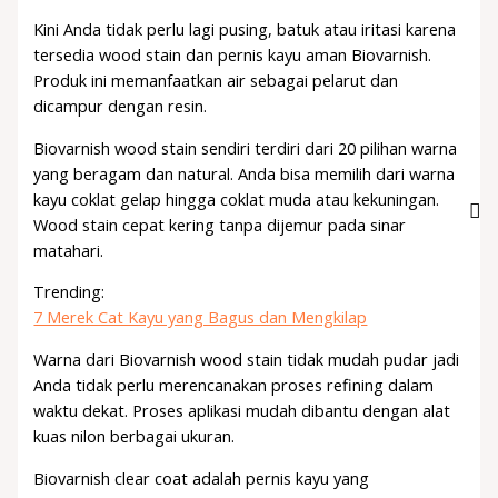
Kini Anda tidak perlu lagi pusing, batuk atau iritasi karena
tersedia wood stain dan pernis kayu aman Biovarnish.
Produk ini memanfaatkan air sebagai pelarut dan
dicampur dengan resin.
Biovarnish wood stain sendiri terdiri dari 20 pilihan warna
yang beragam dan natural. Anda bisa memilih dari warna
kayu coklat gelap hingga coklat muda atau kekuningan.
Wood stain cepat kering tanpa dijemur pada sinar
matahari.
Trending:
7 Merek Cat Kayu yang Bagus dan Mengkilap
Warna dari Biovarnish wood stain tidak mudah pudar jadi
Anda tidak perlu merencanakan proses refining dalam
waktu dekat. Proses aplikasi mudah dibantu dengan alat
kuas nilon berbagai ukuran.
Biovarnish clear coat adalah pernis kayu yang