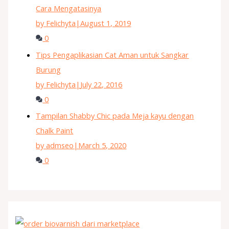
Cara Mengatasinya
by Felichyta
|
August 1, 2019
0
Tips Pengaplikasian Cat Aman untuk Sangkar
Burung
by Felichyta
|
July 22, 2016
0
Tampilan Shabby Chic pada Meja kayu dengan
Chalk Paint
by admseo
|
March 5, 2020
0