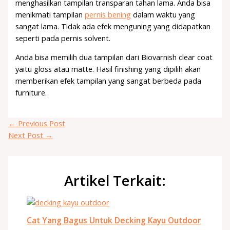
menghasilkan tampilan transparan tahan lama. Anda bisa
menikmati tampilan
pernis bening
dalam waktu yang
sangat lama. Tidak ada efek menguning yang didapatkan
seperti pada pernis solvent.
Anda bisa memilih dua tampilan dari Biovarnish clear coat
yaitu gloss atau matte. Hasil finishing yang dipilih akan
memberikan efek tampilan yang sangat berbeda pada
furniture.
←
Previous Post
Next Post
→
Artikel Terkait:
Cat Yang Bagus Untuk Decking Kayu Outdoor