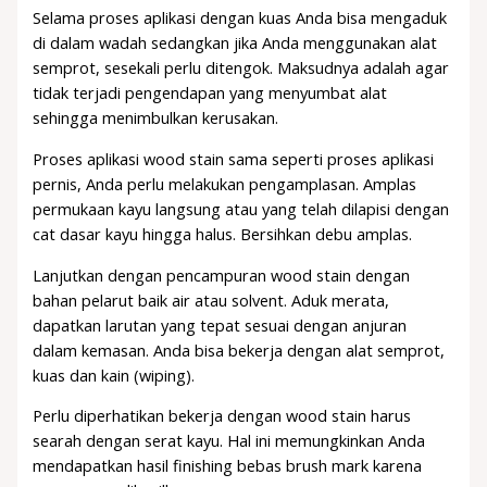
Selama proses aplikasi dengan kuas Anda bisa mengaduk
di dalam wadah sedangkan jika Anda menggunakan alat
semprot, sesekali perlu ditengok. Maksudnya adalah agar
tidak terjadi pengendapan yang menyumbat alat
sehingga menimbulkan kerusakan.
Proses aplikasi wood stain sama seperti proses aplikasi
pernis, Anda perlu melakukan pengamplasan. Amplas
permukaan kayu langsung atau yang telah dilapisi dengan
cat dasar kayu hingga halus. Bersihkan debu amplas.
Lanjutkan dengan pencampuran wood stain dengan
bahan pelarut baik air atau solvent. Aduk merata,
dapatkan larutan yang tepat sesuai dengan anjuran
dalam kemasan. Anda bisa bekerja dengan alat semprot,
kuas dan kain (wiping).
Perlu diperhatikan bekerja dengan wood stain harus
searah dengan serat kayu. Hal ini memungkinkan Anda
mendapatkan hasil finishing bebas brush mark karena