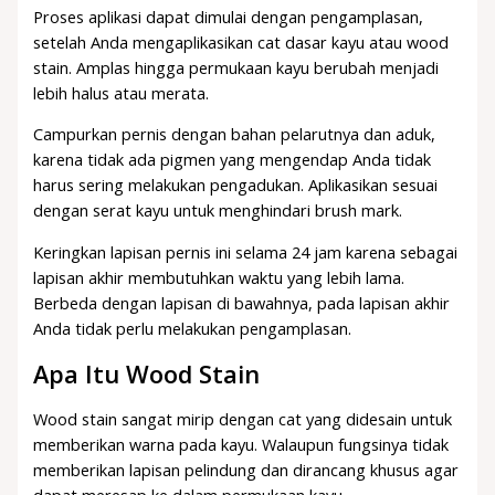
Proses aplikasi dapat dimulai dengan pengamplasan,
setelah Anda mengaplikasikan cat dasar kayu atau wood
stain. Amplas hingga permukaan kayu berubah menjadi
lebih halus atau merata.
Campurkan pernis dengan bahan pelarutnya dan aduk,
karena tidak ada pigmen yang mengendap Anda tidak
harus sering melakukan pengadukan. Aplikasikan sesuai
dengan serat kayu untuk menghindari brush mark.
Keringkan lapisan pernis ini selama 24 jam karena sebagai
lapisan akhir membutuhkan waktu yang lebih lama.
Berbeda dengan lapisan di bawahnya, pada lapisan akhir
Anda tidak perlu melakukan pengamplasan.
Apa Itu Wood Stain
Wood stain sangat mirip dengan cat yang didesain untuk
memberikan warna pada kayu. Walaupun fungsinya tidak
memberikan lapisan pelindung dan dirancang khusus agar