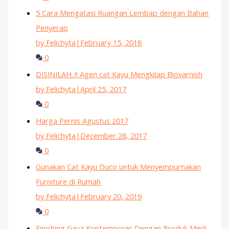
5 Cara Mengatasi Ruangan Lembap dengan Bahan
Penyerap
by Felichyta
|
February 15, 2018
0
DISINILAH..!! Agen cat Kayu Mengkilap Biovarnish
by Felichyta
|
April 25, 2017
0
Harga Pernis Agustus 2017
by Felichyta
|
December 28, 2017
0
Gunakan Cat Kayu Duco untuk Menyempurnakan
Furniture di Rumah
by Felichyta
|
February 20, 2019
0
Finishing Gaya Kontemporer Dengan Produk Merk