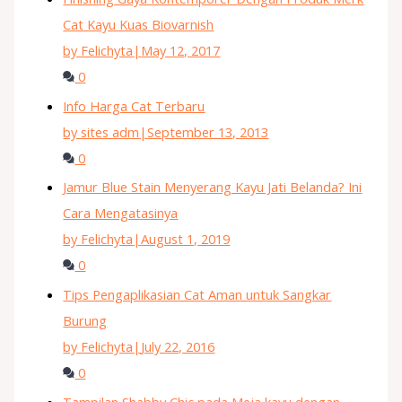
Cat Kayu Kuas Biovarnish
by Felichyta
|
May 12, 2017
0
Info Harga Cat Terbaru
by sites adm
|
September 13, 2013
0
Jamur Blue Stain Menyerang Kayu Jati Belanda? Ini
Cara Mengatasinya
by Felichyta
|
August 1, 2019
0
Tips Pengaplikasian Cat Aman untuk Sangkar
Burung
by Felichyta
|
July 22, 2016
0
Tampilan Shabby Chic pada Meja kayu dengan