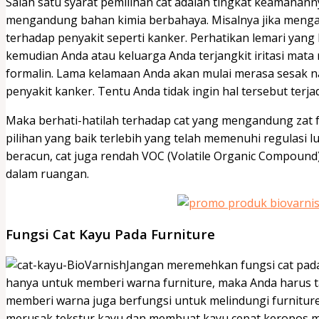
Salah satu syarat pemilihan cat adalah tingkat keamanann
mengandung bahan kimia berbahaya. Misalnya jika meng
terhadap penyakit seperti kanker. Perhatikan lemari yang 
kemudian Anda atau keluarga Anda terjangkit iritasi mat
formalin. Lama kelamaan Anda akan mulai merasa sesak 
penyakit kanker. Tentu Anda tidak ingin hal tersebut ter
Maka berhati-hatilah terhadap cat yang mengandung zat 
pilihan yang baik terlebih yang telah memenuhi regulasi lu
beracun, cat juga rendah VOC (Volatile Organic Compound
dalam ruangan.
Fungsi Cat Kayu Pada Furniture
Jangan meremehkan fungsi cat pada 
hanya untuk memberi warna furniture, maka Anda harus ta
memberi warna juga berfungsi untuk melindungi furnitu
merusak tekstur kayu dan membuat kayu cepat keropos mi