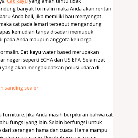
ya.
Cat kayu
yang aman tentu tidak
andung banyak formalin maka Anda akan rentan
baru Anda beli, jika memiliki bau menyengat
a maka cat pada lemari tersebut mengandung
napas kemudian tanpa disadari memupuk
jadi pada Anda maupun anggota keluarga.
formalin.
Cat kayu
water based merupakan
ar negeri seperti ECHA dan US EPA. Selain zat
) yang akan mengakibatkan polusi udara di
furniture. Jika Anda masih berpikiran bahwa cat
hu fungsi yang lain. Selain berfungsi untuk
re dari serangan hama dan cuaca. Hama mampu
salnya saja rayap. Perubahan cuaca yang