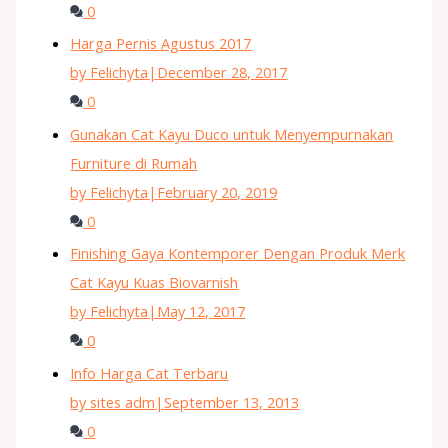
0
Harga Pernis Agustus 2017
by Felichyta
|
December 28, 2017
0
Gunakan Cat Kayu Duco untuk Menyempurnakan
Furniture di Rumah
by Felichyta
|
February 20, 2019
0
Finishing Gaya Kontemporer Dengan Produk Merk
Cat Kayu Kuas Biovarnish
by Felichyta
|
May 12, 2017
0
Info Harga Cat Terbaru
by sites adm
|
September 13, 2013
0