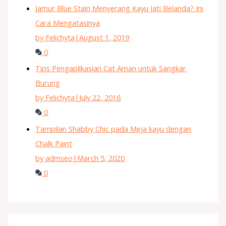
Jamur Blue Stain Menyerang Kayu Jati Belanda? Ini
Cara Mengatasinya
by Felichyta
|
August 1, 2019
0
Tips Pengaplikasian Cat Aman untuk Sangkar
Burung
by Felichyta
|
July 22, 2016
0
Tampilan Shabby Chic pada Meja kayu dengan
Chalk Paint
by admseo
|
March 5, 2020
0