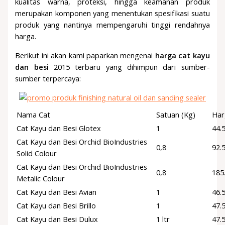
kualitas warna, proteksi, hingga keamanan produk
merupakan komponen yang menentukan spesifikasi suatu
produk yang nantinya mempengaruhi tinggi rendahnya
harga.
Berikut ini akan kami paparkan mengenai
harga cat kayu
dan besi
2015 terbaru yang dihimpun dari sumber-
sumber terpercaya:
Nama Cat
Satuan (Kg)
Har
Cat Kayu dan Besi Glotex
1
44.
Cat Kayu dan Besi Orchid BioIndustries
0,8
92.
Solid Colour
Cat Kayu dan Besi Orchid BioIndustries
0,8
185
Metalic Colour
Cat Kayu dan Besi Avian
1
46.
Cat Kayu dan Besi Brillo
1
47.
Cat Kayu dan Besi Dulux
1 ltr
47.