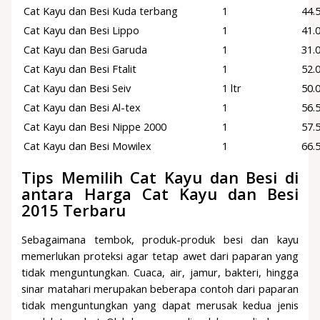
Cat Kayu dan Besi Kuda terbang
1
44.
Cat Kayu dan Besi Lippo
1
41.
Cat Kayu dan Besi Garuda
1
31.
Cat Kayu dan Besi Ftalit
1
52.
Cat Kayu dan Besi Seiv
1 ltr
50.
Cat Kayu dan Besi Al-tex
1
56.
Cat Kayu dan Besi Nippe 2000
1
57.
Cat Kayu dan Besi Mowilex
1
66.
Tips Memilih Cat Kayu dan Besi di
antara Harga Cat Kayu dan Besi
2015 Terbaru
Sebagaimana tembok, produk-produk besi dan kayu
memerlukan proteksi agar tetap awet dari paparan yang
tidak menguntungkan. Cuaca, air, jamur, bakteri, hingga
sinar matahari merupakan beberapa contoh dari paparan
tidak menguntungkan yang dapat merusak kedua jenis