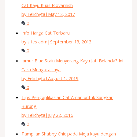
Cat Kayu Kuas Biovarnish
by Felichyta
|
May 12, 2017
0
Info Harga Cat Terbaru
by sites adm
|
September 13, 2013
0
Jamur Blue Stain Menyerang Kayu Jati Belanda? Ini
Cara Mengatasinya
by Felichyta
|
August 1, 2019
0
Tips Pengaplikasian Cat Aman untuk Sangkar
Burung
by Felichyta
|
July 22, 2016
0
Tampilan Shabby Chic pada Meja kayu dengan