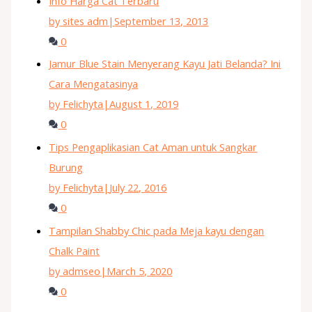
Info Harga Cat Terbaru
by sites adm
|
September 13, 2013
0
Jamur Blue Stain Menyerang Kayu Jati Belanda? Ini
Cara Mengatasinya
by Felichyta
|
August 1, 2019
0
Tips Pengaplikasian Cat Aman untuk Sangkar
Burung
by Felichyta
|
July 22, 2016
0
Tampilan Shabby Chic pada Meja kayu dengan
Chalk Paint
by admseo
|
March 5, 2020
0