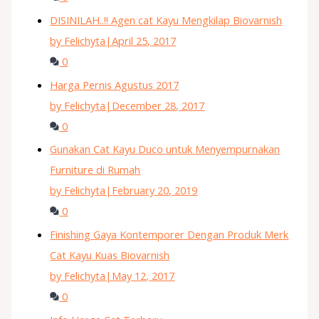
DISINILAH..!! Agen cat Kayu Mengkilap Biovarnish
by Felichyta
|
April 25, 2017
0
Harga Pernis Agustus 2017
by Felichyta
|
December 28, 2017
0
Gunakan Cat Kayu Duco untuk Menyempurnakan
Furniture di Rumah
by Felichyta
|
February 20, 2019
0
Finishing Gaya Kontemporer Dengan Produk Merk
Cat Kayu Kuas Biovarnish
by Felichyta
|
May 12, 2017
0