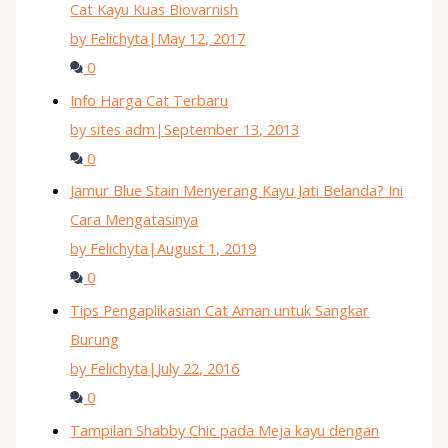
Cat Kayu Kuas Biovarnish
by Felichyta
|
May 12, 2017
0
Info Harga Cat Terbaru
by sites adm
|
September 13, 2013
0
Jamur Blue Stain Menyerang Kayu Jati Belanda? Ini
Cara Mengatasinya
by Felichyta
|
August 1, 2019
0
Tips Pengaplikasian Cat Aman untuk Sangkar
Burung
by Felichyta
|
July 22, 2016
0
Tampilan Shabby Chic pada Meja kayu dengan