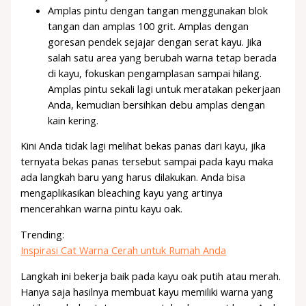
Amplas pintu dengan tangan menggunakan blok
tangan dan amplas 100 grit. Amplas dengan
goresan pendek sejajar dengan serat kayu. Jika
salah satu area yang berubah warna tetap berada
di kayu, fokuskan pengamplasan sampai hilang.
Amplas pintu sekali lagi untuk meratakan pekerjaan
Anda, kemudian bersihkan debu amplas dengan
kain kering.
Kini Anda tidak lagi melihat bekas panas dari kayu, jika
ternyata bekas panas tersebut sampai pada kayu maka
ada langkah baru yang harus dilakukan. Anda bisa
mengaplikasikan bleaching kayu yang artinya
mencerahkan warna pintu kayu oak.
Trending:
Inspirasi Cat Warna Cerah untuk Rumah Anda
Langkah ini bekerja baik pada kayu oak putih atau merah.
Hanya saja hasilnya membuat kayu memiliki warna yang