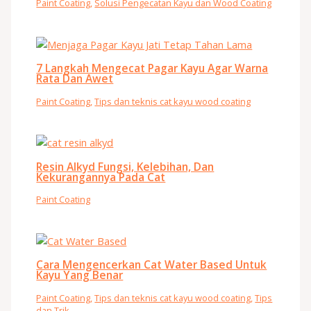
Paint Coating
,
Solusi Pengecatan Kayu dan Wood Coating
7 Langkah Mengecat Pagar Kayu Agar Warna
Rata Dan Awet
Paint Coating
,
Tips dan teknis cat kayu wood coating
Resin Alkyd Fungsi, Kelebihan, Dan
Kekurangannya Pada Cat
Paint Coating
Cara Mengencerkan Cat Water Based Untuk
Kayu Yang Benar
Paint Coating
,
Tips dan teknis cat kayu wood coating
,
Tips
dan Trik