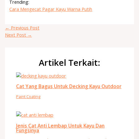
Trending:
Cara Mengecat Pagar Kayu Warna Putih
←
Previous Post
Next Post
→
Artikel Terkait:
Cat Yang Bagus Untuk Decking Kayu Outdoor
Paint Coating
Jenis Cat Anti Lembap Untuk Kayu Dan
Fungsinya