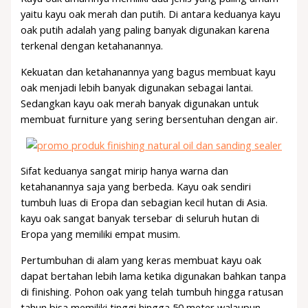
yaitu kayu oak merah dan putih. Di antara keduanya kayu
oak putih adalah yang paling banyak digunakan karena
terkenal dengan ketahanannya.
Kekuatan dan ketahanannya yang bagus membuat kayu
oak menjadi lebih banyak digunakan sebagai lantai.
Sedangkan kayu oak merah banyak digunakan untuk
membuat furniture yang sering bersentuhan dengan air.
Sifat keduanya sangat mirip hanya warna dan
ketahanannya saja yang berbeda. Kayu oak sendiri
tumbuh luas di Eropa dan sebagian kecil hutan di Asia.
kayu oak sangat banyak tersebar di seluruh hutan di
Eropa yang memiliki empat musim.
Pertumbuhan di alam yang keras membuat kayu oak
dapat bertahan lebih lama ketika digunakan bahkan tanpa
di finishing. Pohon oak yang telah tumbuh hingga ratusan
tahun bisa memiliki tinggi hingga 50 meter walaupun