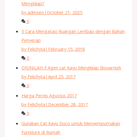
Mengkilap?
by admseo
|
October 21, 2025
0
5 Cara Mengatasi Ruangan Lembap dengan Bahan
Penyerap
by Felichyta
|
February 15, 2018
0
DISINILAH..!! Agen cat Kayu Mengkilap Biovarnish
by Felichyta
|
April 25, 2017
0
Harga Pernis Agustus 2017
by Felichyta
|
December 28, 2017
0
Gunakan Cat Kayu Duco untuk Menyempurnakan
Furniture di Rumah