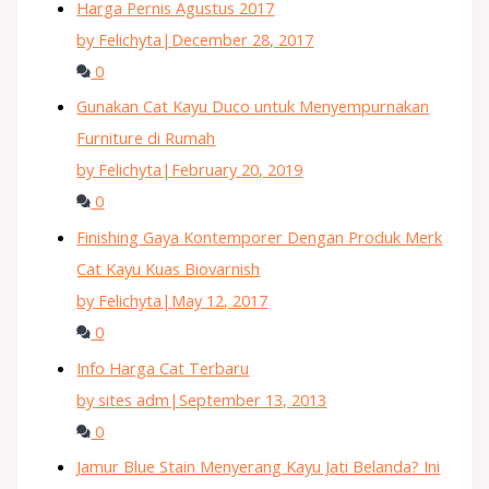
Harga Pernis Agustus 2017
by Felichyta
|
December 28, 2017
0
Gunakan Cat Kayu Duco untuk Menyempurnakan
Furniture di Rumah
by Felichyta
|
February 20, 2019
0
Finishing Gaya Kontemporer Dengan Produk Merk
Cat Kayu Kuas Biovarnish
by Felichyta
|
May 12, 2017
0
Info Harga Cat Terbaru
by sites adm
|
September 13, 2013
0
Jamur Blue Stain Menyerang Kayu Jati Belanda? Ini