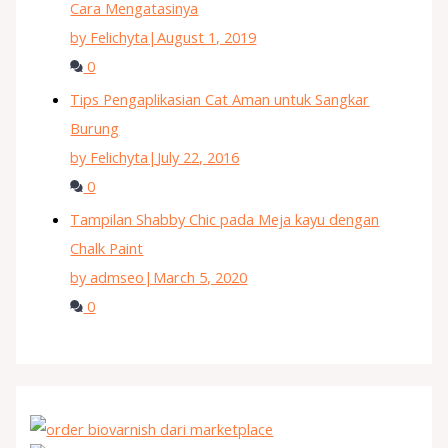
Cara Mengatasinya
by Felichyta
|
August 1, 2019
0
Tips Pengaplikasian Cat Aman untuk Sangkar
Burung
by Felichyta
|
July 22, 2016
0
Tampilan Shabby Chic pada Meja kayu dengan
Chalk Paint
by admseo
|
March 5, 2020
0