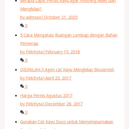
Berapa Lapis Pernis Kayu agar Finishing Awet dan
Mengkilap?
by admseo
|
October 21, 2025
0
5 Cara Mengatasi Ruangan Lembap dengan Bahan
Penyerap
by Felichyta
|
February 15, 2018
0
DISINILAH..!! Agen cat Kayu Mengkilap Biovarnish
by Felichyta
|
April 25, 2017
0
Harga Pernis Agustus 2017
by Felichyta
|
December 28, 2017
0
Gunakan Cat Kayu Duco untuk Menyempurnakan