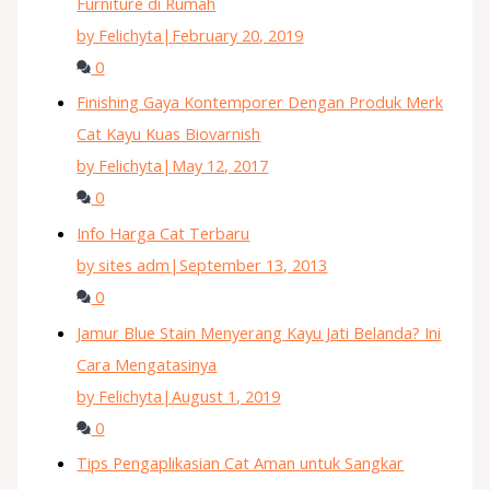
Furniture di Rumah
by Felichyta
|
February 20, 2019
0
Finishing Gaya Kontemporer Dengan Produk Merk
Cat Kayu Kuas Biovarnish
by Felichyta
|
May 12, 2017
0
Info Harga Cat Terbaru
by sites adm
|
September 13, 2013
0
Jamur Blue Stain Menyerang Kayu Jati Belanda? Ini
Cara Mengatasinya
by Felichyta
|
August 1, 2019
0
Tips Pengaplikasian Cat Aman untuk Sangkar