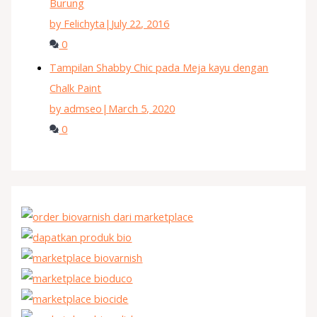
Burung
by Felichyta
|
July 22, 2016
0
Tampilan Shabby Chic pada Meja kayu dengan
Chalk Paint
by admseo
|
March 5, 2020
0