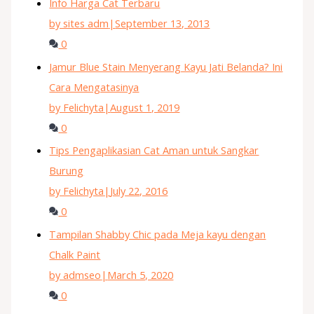
Info Harga Cat Terbaru
by sites adm
|
September 13, 2013
0
Jamur Blue Stain Menyerang Kayu Jati Belanda? Ini
Cara Mengatasinya
by Felichyta
|
August 1, 2019
0
Tips Pengaplikasian Cat Aman untuk Sangkar
Burung
by Felichyta
|
July 22, 2016
0
Tampilan Shabby Chic pada Meja kayu dengan
Chalk Paint
by admseo
|
March 5, 2020
0