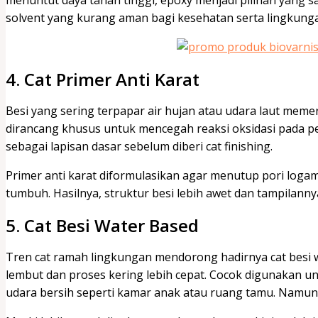
menuntut daya tahan tinggi, epoxy menjadi pilihan yang s
solvent yang kurang aman bagi kesehatan serta lingkung
4. Cat Primer Anti Karat
Besi yang sering terpapar air hujan atau udara laut memer
dirancang khusus untuk mencegah reaksi oksidasi pada p
sebagai lapisan dasar sebelum diberi cat finishing.
Primer anti karat diformulasikan agar menutup pori loga
tumbuh. Hasilnya, struktur besi lebih awet dan tampilanny
5. Cat Besi Water Based
Tren cat ramah lingkungan mendorong hadirnya cat besi wa
lembut dan proses kering lebih cepat. Cocok digunakan u
udara bersih seperti kamar anak atau ruang tamu. Namun 