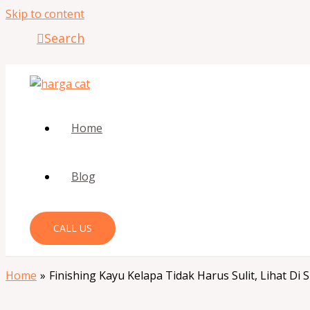
Skip to content
Search
Home
Blog
CALL US
Home
Finishing Kayu Kelapa Tidak Harus Sulit, Lihat Di Si