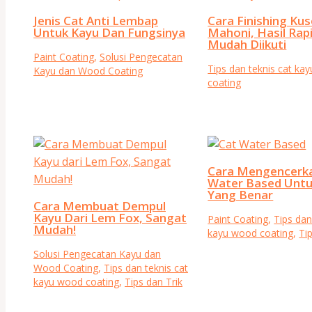
Jenis Cat Anti Lembap
Cara Finishing Kus
Untuk Kayu Dan Fungsinya
Mahoni, Hasil Rap
Mudah Diikuti
Paint Coating
,
Solusi Pengecatan
Tips dan teknis cat ka
Kayu dan Wood Coating
coating
Cara Mengencerk
Water Based Untu
Yang Benar
Cara Membuat Dempul
Kayu Dari Lem Fox, Sangat
Paint Coating
,
Tips dan
Mudah!
kayu wood coating
,
Ti
Solusi Pengecatan Kayu dan
Wood Coating
,
Tips dan teknis cat
kayu wood coating
,
Tips dan Trik