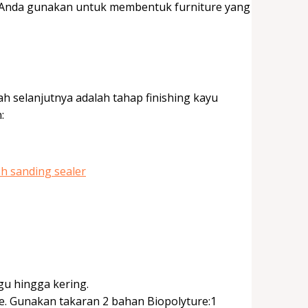
t Anda gunakan untuk membentuk furniture yang
h selanjutnya adalah tahap finishing kayu
:
u hingga kering.
e. Gunakan takaran 2 bahan Biopolyture:1