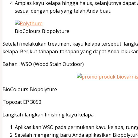
Amplas kayu kelapa hingga halus, selanjutnya dapa
sesuai dengan pola yang telah Anda buat.
BioColours Biopolyture
Setelah melakukan treatment kayu kelapa tersebut, langka
kelapa. Berikut tahapan-tahapan yang dapat Anda lakukan
Bahan: WSO (Wood Stain Outdoor)
BioColours Biopolyture
Topcoat EP 3050
Langkah-langkah finishing kayu kelapa:
Aplikasikan WSO pada permukaan kayu kelapa, tungg
Setelah mengering baru Anda aplikasikan Biopolytur