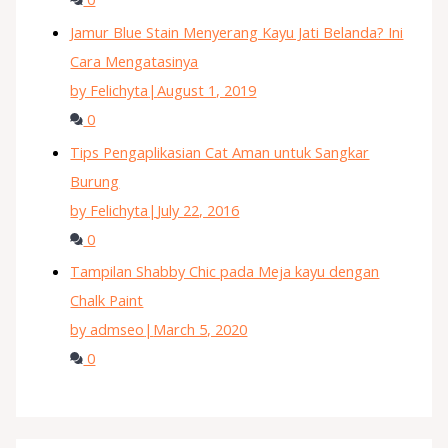
Jamur Blue Stain Menyerang Kayu Jati Belanda? Ini
Cara Mengatasinya
by Felichyta
|
August 1, 2019
0
Tips Pengaplikasian Cat Aman untuk Sangkar
Burung
by Felichyta
|
July 22, 2016
0
Tampilan Shabby Chic pada Meja kayu dengan
Chalk Paint
by admseo
|
March 5, 2020
0