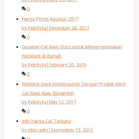
0
Harga Pernis Agustus 2017
by Felichyta
|
December 28, 2017
0
Gunakan Cat Kayu Duco untuk Menyempurnakan
Furniture di Rumah
by Felichyta
|
February 20, 2019
0
Finishing Gaya Kontemporer Dengan Produk Merk
Cat Kayu Kuas Biovarnish
by Felichyta
|
May 12, 2017
0
Info Harga Cat Terbaru
by sites adm
|
September 13, 2013
0