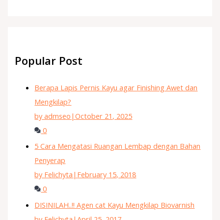
Popular Post
Berapa Lapis Pernis Kayu agar Finishing Awet dan
Mengkilap?
by admseo
|
October 21, 2025
0
5 Cara Mengatasi Ruangan Lembap dengan Bahan
Penyerap
by Felichyta
|
February 15, 2018
0
DISINILAH..!! Agen cat Kayu Mengkilap Biovarnish
by Felichyta
|
April 25, 2017