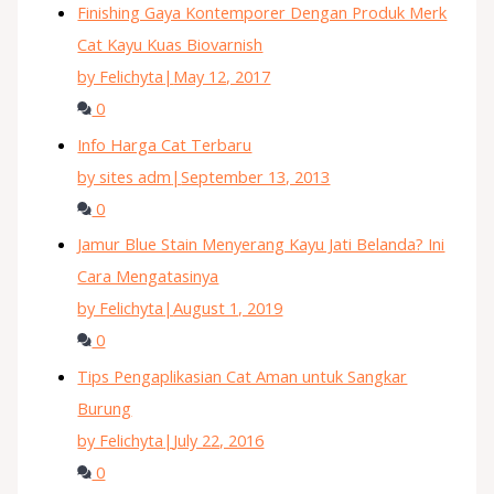
Finishing Gaya Kontemporer Dengan Produk Merk
Cat Kayu Kuas Biovarnish
by Felichyta
|
May 12, 2017
0
Info Harga Cat Terbaru
by sites adm
|
September 13, 2013
0
Jamur Blue Stain Menyerang Kayu Jati Belanda? Ini
Cara Mengatasinya
by Felichyta
|
August 1, 2019
0
Tips Pengaplikasian Cat Aman untuk Sangkar
Burung
by Felichyta
|
July 22, 2016
0