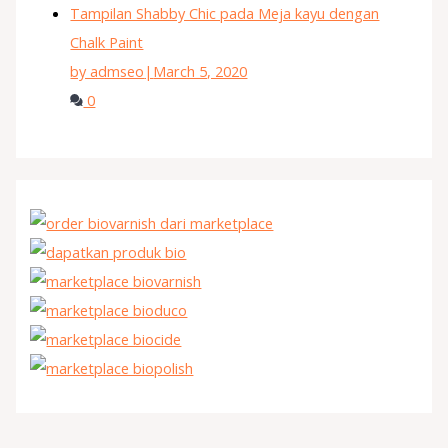
Tampilan Shabby Chic pada Meja kayu dengan
Chalk Paint
by admseo
|
March 5, 2020
0