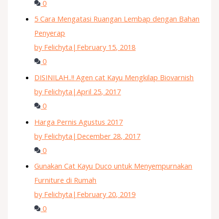
0
5 Cara Mengatasi Ruangan Lembap dengan Bahan
Penyerap
by Felichyta
|
February 15, 2018
0
DISINILAH..!! Agen cat Kayu Mengkilap Biovarnish
by Felichyta
|
April 25, 2017
0
Harga Pernis Agustus 2017
by Felichyta
|
December 28, 2017
0
Gunakan Cat Kayu Duco untuk Menyempurnakan
Furniture di Rumah
by Felichyta
|
February 20, 2019
0