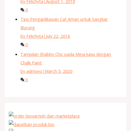
by Felichyta
|
August 1, 2019
0
Tips Pengaplikasian Cat Aman untuk Sangkar
Burung
by Felichyta
|
July 22, 2016
0
Tampilan Shabby Chic pada Meja kayu dengan
Chalk Paint
by admseo
|
March 5, 2020
0