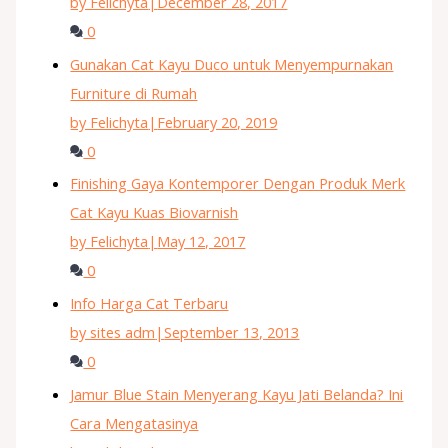
by Felichyta
|
December 28, 2017
0
Gunakan Cat Kayu Duco untuk Menyempurnakan
Furniture di Rumah
by Felichyta
|
February 20, 2019
0
Finishing Gaya Kontemporer Dengan Produk Merk
Cat Kayu Kuas Biovarnish
by Felichyta
|
May 12, 2017
0
Info Harga Cat Terbaru
by sites adm
|
September 13, 2013
0
Jamur Blue Stain Menyerang Kayu Jati Belanda? Ini
Cara Mengatasinya