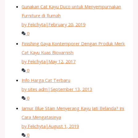
Gunakan Cat Kayu Duco untuk Menyempurnakan
Furniture di Rumah
by Felichyta
|
February 20, 2019
0
Finishing Gaya Kontemporer Dengan Produk Merk
Cat Kayu Kuas Biovarnish
by Felichyta
|
May 12, 2017
0
Info Harga Cat Terbaru
by sites adm
|
September 13, 2013
0
Jamur Blue Stain Menyerang Kayu Jati Belanda? Ini
Cara Mengatasinya
by Felichyta
|
August 1, 2019
0