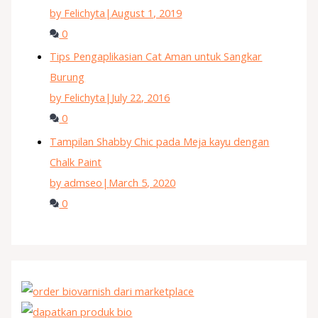
by Felichyta
|
August 1, 2019
0
Tips Pengaplikasian Cat Aman untuk Sangkar
Burung
by Felichyta
|
July 22, 2016
0
Tampilan Shabby Chic pada Meja kayu dengan
Chalk Paint
by admseo
|
March 5, 2020
0