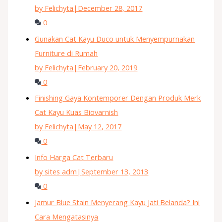
by Felichyta
|
December 28, 2017
0
Gunakan Cat Kayu Duco untuk Menyempurnakan
Furniture di Rumah
by Felichyta
|
February 20, 2019
0
Finishing Gaya Kontemporer Dengan Produk Merk
Cat Kayu Kuas Biovarnish
by Felichyta
|
May 12, 2017
0
Info Harga Cat Terbaru
by sites adm
|
September 13, 2013
0
Jamur Blue Stain Menyerang Kayu Jati Belanda? Ini
Cara Mengatasinya