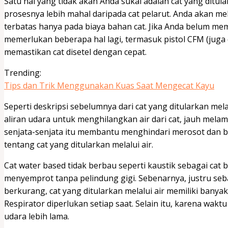
Satu hal yang tidak akan Anda sukai adalah cat yang ditul
prosesnya lebih mahal daripada cat pelarut. Anda akan meli
terbatas hanya pada biaya bahan cat. Jika Anda belum me
memerlukan beberapa hal lagi, termasuk pistol CFM (jug
memastikan cat disetel dengan cepat.
Trending:
Tips dan Trik Menggunakan Kuas Saat Mengecat Kayu
Seperti deskripsi sebelumnya dari cat yang ditularkan mel
aliran udara untuk menghilangkan air dari cat, jauh mela
senjata-senjata itu membantu menghindari merosot dan b
tentang cat yang ditularkan melalui air.
Cat water based tidak berbau seperti kaustik sebagai cat b
menyemprot tanpa pelindung gigi. Sebenarnya, justru se
berkurang, cat yang ditularkan melalui air memiliki bany
Respirator diperlukan setiap saat. Selain itu, karena wakt
udara lebih lama.