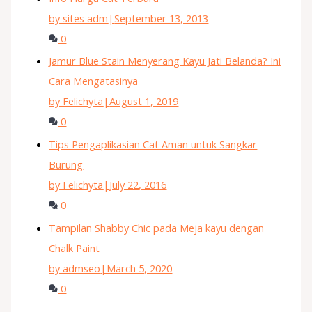
by sites adm
|
September 13, 2013
0
Jamur Blue Stain Menyerang Kayu Jati Belanda? Ini
Cara Mengatasinya
by Felichyta
|
August 1, 2019
0
Tips Pengaplikasian Cat Aman untuk Sangkar
Burung
by Felichyta
|
July 22, 2016
0
Tampilan Shabby Chic pada Meja kayu dengan
Chalk Paint
by admseo
|
March 5, 2020
0