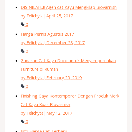
DISINILAH..!! Agen cat Kayu Mengkilap Biovarnish
by Felichyta
|
April 25, 2017
0
Harga Pernis Agustus 2017
by Felichyta
|
December 28, 2017
0
Gunakan Cat Kayu Duco untuk Menyempurnakan
Furniture di Rumah
by Felichyta
|
February 20, 2019
0
Finishing Gaya Kontemporer Dengan Produk Merk
Cat Kayu Kuas Biovarnish
by Felichyta
|
May 12, 2017
0
Info Harga Cat Terbaru