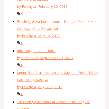
by Felichyta
|
February 20, 2019
0
Finishing Gaya Kontemporer Dengan Produk Merk
Cat Kayu Kuas Biovarnish
by Felichyta
|
May 12, 2017
0
Info Harga Cat Terbaru
by sites adm
|
September 13, 2013
0
Jamur Blue Stain Menyerang Kayu Jati Belanda? Ini
Cara Mengatasinya
by Felichyta
|
August 1, 2019
0
Tips Pengaplikasian Cat Aman untuk Sangkar
Burung