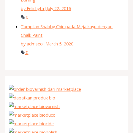
by Felichyta
|
July 22, 2016
0
Tampilan Shabby Chic pada Meja kayu dengan
Chalk Paint
by admseo
|
March 5, 2020
0