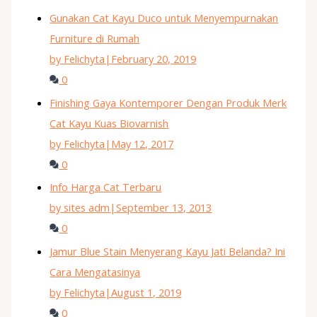
Gunakan Cat Kayu Duco untuk Menyempurnakan
Furniture di Rumah
by Felichyta
|
February 20, 2019
0
Finishing Gaya Kontemporer Dengan Produk Merk
Cat Kayu Kuas Biovarnish
by Felichyta
|
May 12, 2017
0
Info Harga Cat Terbaru
by sites adm
|
September 13, 2013
0
Jamur Blue Stain Menyerang Kayu Jati Belanda? Ini
Cara Mengatasinya
by Felichyta
|
August 1, 2019
0