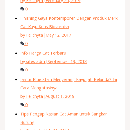
by Felichyta
|
February 20, 2019
0
Finishing Gaya Kontemporer Dengan Produk Merk
Cat Kayu Kuas Biovarnish
by Felichyta
|
May 12, 2017
0
Info Harga Cat Terbaru
by sites adm
|
September 13, 2013
0
Jamur Blue Stain Menyerang Kayu Jati Belanda? Ini
Cara Mengatasinya
by Felichyta
|
August 1, 2019
0
Tips Pengaplikasian Cat Aman untuk Sangkar
Burung