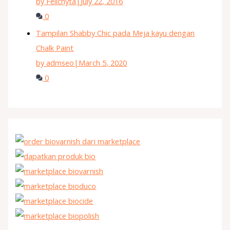
by Felichyta
|
July 22, 2016
0
Tampilan Shabby Chic pada Meja kayu dengan
Chalk Paint
by admseo
|
March 5, 2020
0